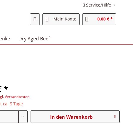
Service/Hilfe
Mein Konto
0,00 € *
enke
Dry Aged Beef
€ *
zgl. Versandkosten
t ca. 5 Tage
In den
Warenkorb