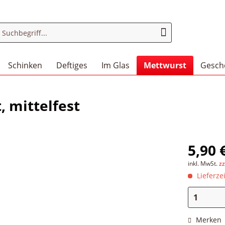
Schinken
Deftiges
Im Glas
Mettwurst
Gesch
 mittelfest
5,90 
inkl. MwSt.
z
Lieferzei
Merken